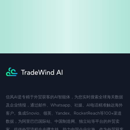
企业咨询
信风AI是专精于外贸获客的AI智能体，为您实时搜索全球海关数据
中文入口
外语入口
及企业情报，通过邮件、Whatsapp、社媒、AI电话精准触达海外
客户。集成Snovio、领英、Yandex、RocketReach等100+渠道
数据，为阿里巴巴国际站、中国制造网、独立站等平台的外贸卖
家，提供外贸流程全步骤支持，助力中国企业出海。作为外贸获客