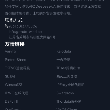
软件专家，信风AI类Deepseek AI联网搜索，自动过滤无效数据，
首创按结果付费，让您的外贸开发效率倍增。
联系方式
+86 13013775806
info@trade-wind.co
江苏省苏州市高新区大同路5号
友情链接
Veryfb
Kalodata
PartnerShare
一合跨境
TKEVO运营导航
TPsea跨境出海
发现AI
易蓝工具导航
Winsea123
IPFoxy全球代理IP
IPWO全球代理
Swiftproxy
DSFulfill
Thordata海外IP
OwlProxy
VMOS Cloud