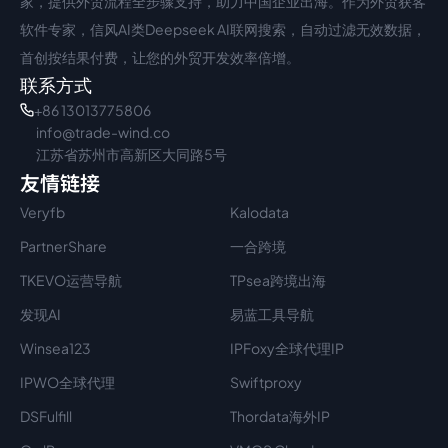
家，提供外贸流程全步骤支持，助力中国企业出海。作为外贸获客
软件专家，信风AI类Deepseek AI联网搜索，自动过滤无效数据，
首创按结果付费，让您的外贸开发效率倍增。
联系方式
+86 13013775806
info@trade-wind.co
江苏省苏州市高新区大同路5号
友情链接
Veryfb
Kalodata
PartnerShare
一合跨境
TKEVO运营导航
TPsea跨境出海
发现AI
易蓝工具导航
Winsea123
IPFoxy全球代理IP
IPWO全球代理
Swiftproxy
DSFulfill
Thordata海外IP