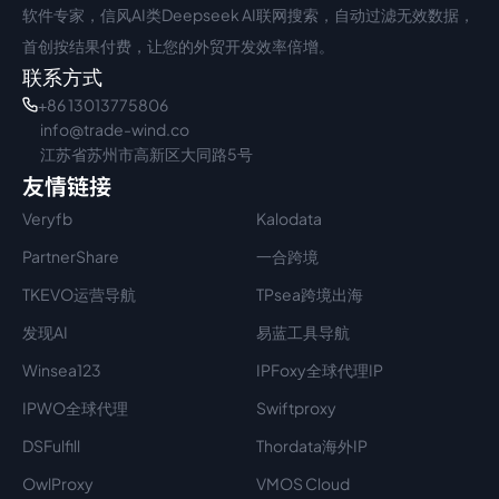
软件专家，信风AI类Deepseek AI联网搜索，自动过滤无效数据，
首创按结果付费，让您的外贸开发效率倍增。
联系方式
+86 13013775806
info@trade-wind.co
江苏省苏州市高新区大同路5号
友情链接
Veryfb
Kalodata
PartnerShare
一合跨境
TKEVO运营导航
TPsea跨境出海
发现AI
易蓝工具导航
Winsea123
IPFoxy全球代理IP
IPWO全球代理
Swiftproxy
DSFulfill
Thordata海外IP
OwlProxy
VMOS Cloud