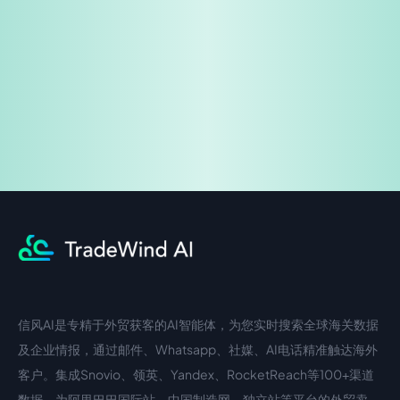
免费试用
企业咨询
信风AI是专精于外贸获客的AI智能体，为您实时搜索全球海关数据
中文入口
外语入口
及企业情报，通过邮件、Whatsapp、社媒、AI电话精准触达海外
客户。集成Snovio、领英、Yandex、RocketReach等100+渠道
数据，为阿里巴巴国际站、中国制造网、独立站等平台的外贸卖