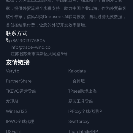
家，提供外贸流程全步骤支持，助力中国企业出海。作为外贸获客
软件专家，信风AI类Deepseek AI联网搜索，自动过滤无效数据，
首创按结果付费，让您的外贸开发效率倍增。
联系方式
+86 13013775806
info@trade-wind.co
江苏省苏州市高新区大同路5号
友情链接
Veryfb
Kalodata
PartnerShare
一合跨境
TKEVO运营导航
TPsea跨境出海
发现AI
易蓝工具导航
Winsea123
IPFoxy全球代理IP
IPWO全球代理
Swiftproxy
DSFulfill
Thordata海外IP