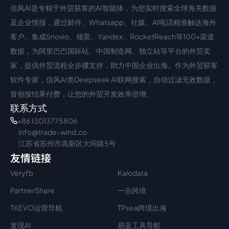
信风AI是专精于外贸获客的AI智能体，为您实时搜索全球海关数据
中文入口
外语入口
及企业情报，通过邮件、Whatsapp、社媒、AI电话精准触达海外
客户。集成Snovio、领英、Yandex、RocketReach等100+渠道
数据，为阿里巴巴国际站、中国制造网、独立站等平台的外贸卖
家，提供外贸流程全步骤支持，助力中国企业出海。作为外贸获客
软件专家，信风AI类Deepseek AI联网搜索，自动过滤无效数据，
首创按结果付费，让您的外贸开发效率倍增。
联系方式
+86 13013775806
info@trade-wind.co
江苏省苏州市高新区大同路5号
友情链接
Veryfb
Kalodata
PartnerShare
一合跨境
TKEVO运营导航
TPsea跨境出海
发现AI
易蓝工具导航