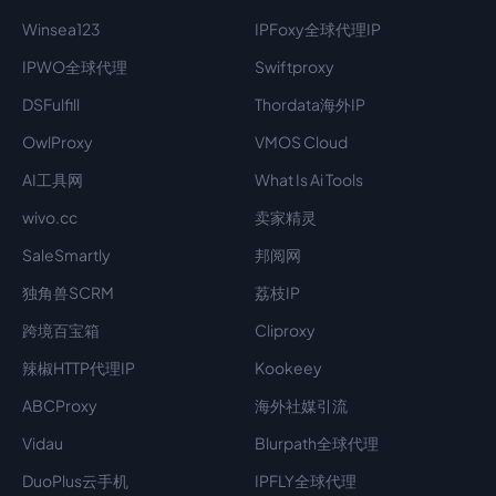
Winsea123
IPFoxy全球代理IP
IPWO全球代理
Swiftproxy
DSFulfill
Thordata海外IP
OwlProxy
VMOS Cloud
AI工具网
What Is Ai Tools
wivo.cc
卖家精灵
SaleSmartly
邦阅网
独角兽SCRM
荔枝IP
跨境百宝箱
Cliproxy
辣椒HTTP代理IP
Kookeey
ABCProxy
海外社媒引流
Vidau
Blurpath全球代理
DuoPlus云手机
IPFLY全球代理