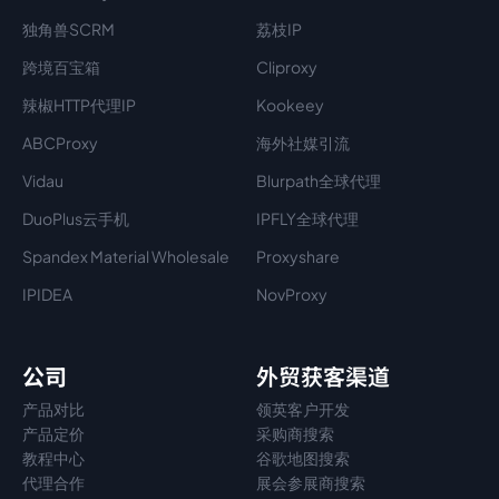
独角兽SCRM
荔枝IP
跨境百宝箱
Cliproxy
辣椒HTTP代理IP
Kookeey
ABCProxy
海外社媒引流
Vidau
Blurpath全球代理
DuoPlus云手机
IPFLY全球代理
Spandex Material Wholesale​
Proxyshare
IPIDEA
NovProxy
公司
外贸获客渠道
产品对比
领英客户开发
产品定价
采购商搜索
教程中心
谷歌地图搜索
代理
合作
展会参展商搜索