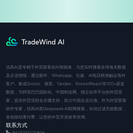
信风AI是专精于外贸获客的AI智能体，为您实时搜索全球海关数据
中文入口
外语入口
及企业情报，通过邮件、Whatsapp、社媒、AI电话精准触达海外
客户。集成Snovio、领英、Yandex、RocketReach等100+渠道
数据，为阿里巴巴国际站、中国制造网、独立站等平台的外贸卖
家，提供外贸流程全步骤支持，助力中国企业出海。作为外贸获客
软件专家，信风AI类Deepseek AI联网搜索，自动过滤无效数据，
首创按结果付费，让您的外贸开发效率倍增。
联系方式
+86 13013775806