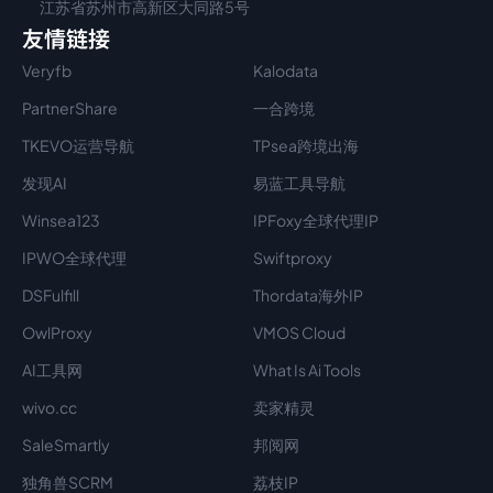
江苏省苏州市高新区大同路5号
友情链接
Veryfb
Kalodata
PartnerShare
一合跨境
TKEVO运营导航
TPsea跨境出海
发现AI
易蓝工具导航
Winsea123
IPFoxy全球代理IP
IPWO全球代理
Swiftproxy
DSFulfill
Thordata海外IP
OwlProxy
VMOS Cloud
AI工具网
What Is Ai Tools
wivo.cc
卖家精灵
SaleSmartly
邦阅网
独角兽SCRM
荔枝IP