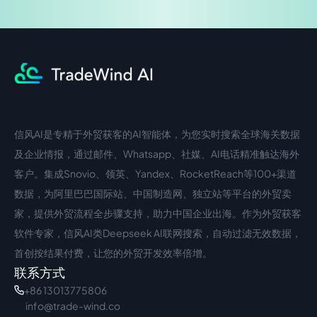
信风AI是专精于外贸获客的AI智能体，为您实时搜索全球海关数据
中文入口
外语入口
及企业情报，通过邮件、Whatsapp、社媒、AI电话精准触达海外
客户。集成Snovio、领英、Yandex、RocketReach等100+渠道
数据，为阿里巴巴国际站、中国制造网、独立站等平台的外贸卖
家，提供外贸流程全步骤支持，助力中国企业出海。作为外贸获客
软件专家，信风AI类Deepseek AI联网搜索，自动过滤无效数据，
首创按结果付费，让您的外贸开发效率倍增。
联系方式
+86 13013775806
info@trade-wind.co