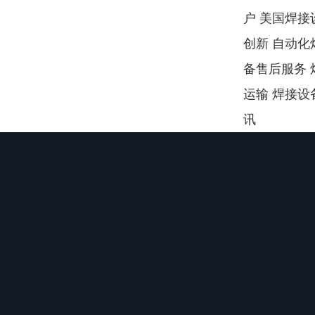
户 美国焊接
创新 自动化
备售后服务 
运输 焊接设
讯