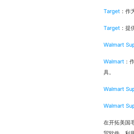
Target
：作
Target
：提
Walmart Sup
Walmart
：
具。
Walmart Sup
Walmart Sup
在开拓美国
贸软件，利