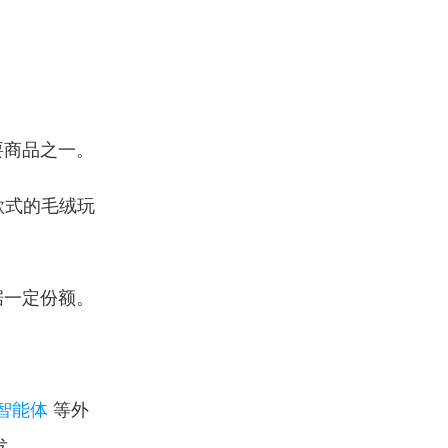
要商品之一。
款式的毛绒玩
据一定份额。
智能体
 等外
发、