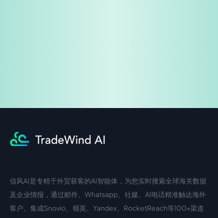
免费试用
企业咨询
信风AI是专精于外贸获客的AI智能体，为您实时搜索全球海关数据
中文入口
外语入口
及企业情报，通过邮件、Whatsapp、社媒、AI电话精准触达海外
客户。集成Snovio、领英、Yandex、RocketReach等100+渠道