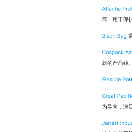
Atlantic Pr
筒，用于保
Bison Bag
 
Cospack Am
新的产品线
Flexible Pou
Great Pacif
为导向，满
Jarrett Indu