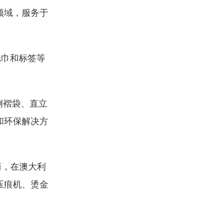
领域，服务于
纸巾和标签等
侧褶袋、直立
和环保解决方
商，在澳大利
压痕机、烫金