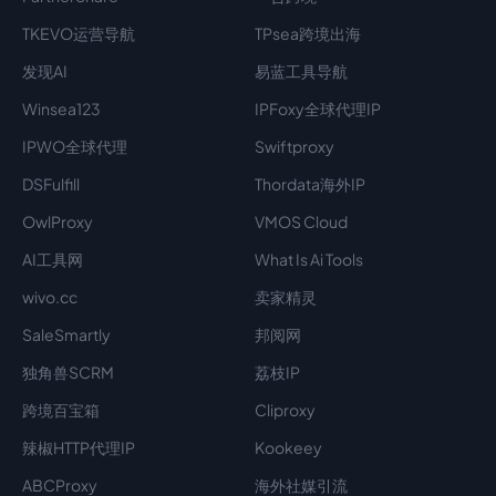
TKEVO运营导航
TPsea跨境出海
发现AI
易蓝工具导航
Winsea123
IPFoxy全球代理IP
IPWO全球代理
Swiftproxy
DSFulfill
Thordata海外IP
OwlProxy
VMOS Cloud
AI工具网
What Is Ai Tools
wivo.cc
卖家精灵
SaleSmartly
邦阅网
独角兽SCRM
荔枝IP
跨境百宝箱
Cliproxy
辣椒HTTP代理IP
Kookeey
ABCProxy
海外社媒引流