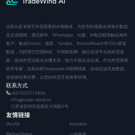
信风AI是专精于外贸获客的AI智能体，为您实时搜索全球海关数据
中文入口
外语入口
及企业情报，通过邮件、Whatsapp、社媒、AI电话精准触达海外
客户。集成Snovio、领英、Yandex、RocketReach等100+渠道
数据，为阿里巴巴国际站、中国制造网、独立站等平台的外贸卖
家，提供外贸流程全步骤支持，助力中国企业出海。作为外贸获客
软件专家，信风AI类Deepseek AI联网搜索，自动过滤无效数据，
首创按结果付费，让您的外贸开发效率倍增。
联系方式
+86 13013775806
info@trade-wind.co
江苏省苏州市高新区大同路5号
友情链接
Veryfb
Kalodata
PartnerShare
一合跨境