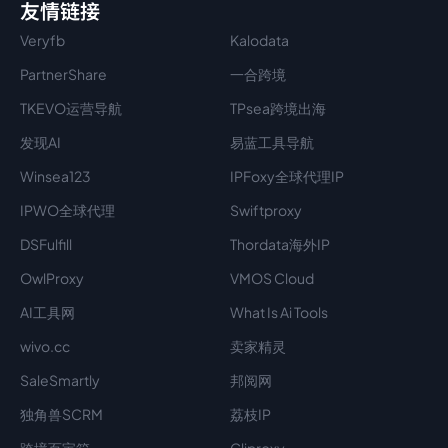
友情链接
Veryfb
Kalodata
PartnerShare
一合跨境
TKEVO运营导航
TPsea跨境出海
发现AI
易蓝工具导航
Winsea123
IPFoxy全球代理IP
IPWO全球代理
Swiftproxy
DSFulfill
Thordata海外IP
OwlProxy
VMOS Cloud
AI工具网
What Is Ai Tools
wivo.cc
卖家精灵
SaleSmartly
邦阅网
独角兽SCRM
荔枝IP