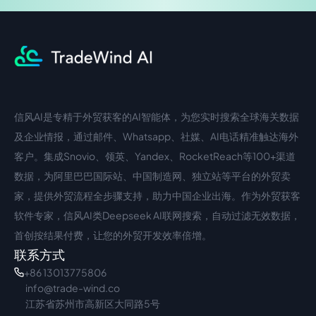
信风AI是专精于外贸获客的AI智能体，为您实时搜索全球海关数据
中文入口
外语入口
及企业情报，通过邮件、Whatsapp、社媒、AI电话精准触达海外
客户。集成Snovio、领英、Yandex、RocketReach等100+渠道
数据，为阿里巴巴国际站、中国制造网、独立站等平台的外贸卖
家，提供外贸流程全步骤支持，助力中国企业出海。作为外贸获客
软件专家，信风AI类Deepseek AI联网搜索，自动过滤无效数据，
首创按结果付费，让您的外贸开发效率倍增。
联系方式
+86 13013775806
info@trade-wind.co
江苏省苏州市高新区大同路5号