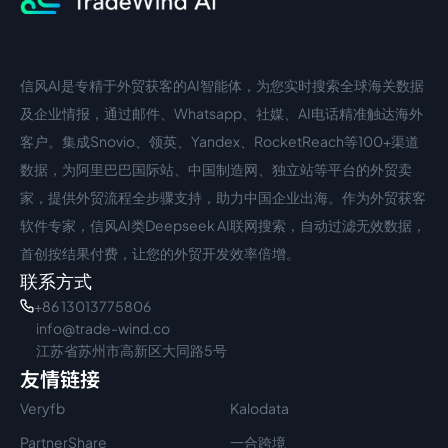
信风AI是专精于外贸获客的AI智能体，为您实时搜索全球海关数据
中文入口
外语入口
及企业情报，通过邮件、Whatsapp、社媒、AI电话精准触达海外
客户。集成Snovio、领英、Yandex、RocketReach等100+渠道
数据，为阿里巴巴国际站、中国制造网、独立站等平台的外贸卖
家，提供外贸流程全步骤支持，助力中国企业出海。作为外贸获客
软件专家，信风AI类Deepseek AI联网搜索，自动过滤无效数据，
首创按结果付费，让您的外贸开发效率倍增。
联系方式
+86 13013775806
info@trade-wind.co
江苏省苏州市高新区大同路5号
友情链接
Veryfb
Kalodata
PartnerShare
一合跨境