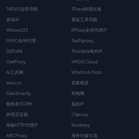
TKEVO运营导航
TPsea跨境出海
发现AI
易蓝工具导航
Winsea123
IPFoxy全球代理IP
IPWO全球代理
Swiftproxy
DSFulfill
Thordata海外IP
OwlProxy
VMOS Cloud
AI工具网
What Is Ai Tools
wivo.cc
卖家精灵
SaleSmartly
邦阅网
独角兽SCRM
荔枝IP
跨境百宝箱
Cliproxy
辣椒HTTP代理IP
Kookeey
ABCProxy
海外社媒引流