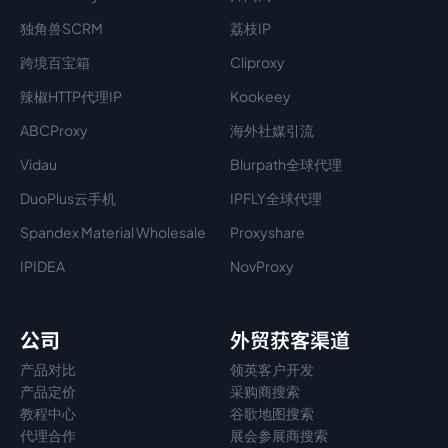
独角兽SCRM
荔枝IP
跨境百宝箱
Cliproxy
辣椒HTTP代理IP
Kookeey
ABCProxy
海外社媒引流
Vidau
Blurpath全球代理
DuoPlus云手机
IPFLY全球代理
Spandex Material Wholesale​
Proxyshare
IPIDEA
NovProxy
公司
外贸获客渠道
产品对比
领英客户开发
产品定价
采购商搜索
教程中心
谷歌地图搜索
代理
合作
展会参展商搜索