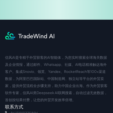
信风AI是专精于外贸获客的AI智能体，为您实时搜索全球海关数据
中文入口
外语入口
及企业情报，通过邮件、Whatsapp、社媒、AI电话精准触达海外
客户。集成Snovio、领英、Yandex、RocketReach等100+渠道
数据，为阿里巴巴国际站、中国制造网、独立站等平台的外贸卖
家，提供外贸流程全步骤支持，助力中国企业出海。作为外贸获客
软件专家，信风AI类Deepseek AI联网搜索，自动过滤无效数据，
首创按结果付费，让您的外贸开发效率倍增。
联系方式