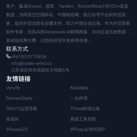
客户。集成Snovio、领英、Yandex、RocketReach等100+渠道
数据，为阿里巴巴国际站、中国制造网、独立站等平台的外贸卖
家，提供外贸流程全步骤支持，助力中国企业出海。作为外贸获客
软件专家，信风AI类Deepseek AI联网搜索，自动过滤无效数据，
首创按结果付费，让您的外贸开发效率倍增。
联系方式
+86 13013775806
info@trade-wind.co
江苏省苏州市高新区大同路5号
友情链接
Veryfb
Kalodata
PartnerShare
一合跨境
TKEVO运营导航
TPsea跨境出海
发现AI
易蓝工具导航
Winsea123
IPFoxy全球代理IP