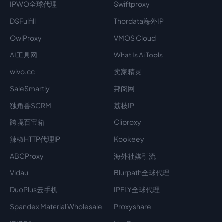
IPWO全球代理
Swiftproxy
DSFulfill
Thordata海外IP
OwlProxy
VMOS Cloud
AI工具网
What Is Ai Tools
wivo.cc
卖家精灵
SaleSmartly
邦阅网
独角兽SCRM
荔枝IP
跨境百宝箱
Cliproxy
辣椒HTTP代理IP
Kookeey
ABCProxy
海外社媒引流
Vidau
Blurpath全球代理
DuoPlus云手机
IPFLY全球代理
Spandex Material Wholesale​
Proxyshare