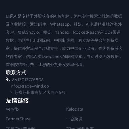
信风AI是专精于外贸获客的AI智能体，为您实时搜索全球海关数据
中文入口
外语入口
及企业情报，通过邮件、Whatsapp、社媒、AI电话精准触达海外
客户。集成Snovio、领英、Yandex、RocketReach等100+渠道
数据，为阿里巴巴国际站、中国制造网、独立站等平台的外贸卖
家，提供外贸流程全步骤支持，助力中国企业出海。作为外贸获客
软件专家，信风AI类Deepseek AI联网搜索，自动过滤无效数据，
首创按结果付费，让您的外贸开发效率倍增。
联系方式
+86 13013775806
info@trade-wind.co
江苏省苏州市高新区大同路5号
友情链接
Veryfb
Kalodata
PartnerShare
一合跨境
TKEVO运营导航
TPsea跨境出海