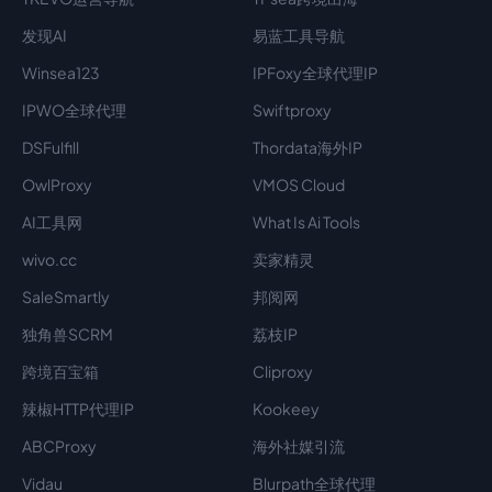
发现AI
易蓝工具导航
Winsea123
IPFoxy全球代理IP
IPWO全球代理
Swiftproxy
DSFulfill
Thordata海外IP
OwlProxy
VMOS Cloud
AI工具网
What Is Ai Tools
wivo.cc
卖家精灵
SaleSmartly
邦阅网
独角兽SCRM
荔枝IP
跨境百宝箱
Cliproxy
辣椒HTTP代理IP
Kookeey
ABCProxy
海外社媒引流
Vidau
Blurpath全球代理