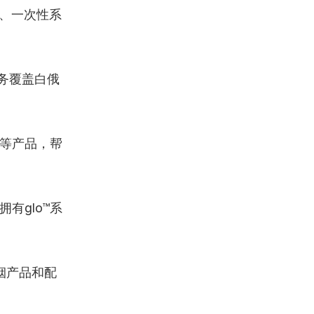
统、一次性系
务覆盖白俄
件等产品，帮
有glo™系
烟产品和配