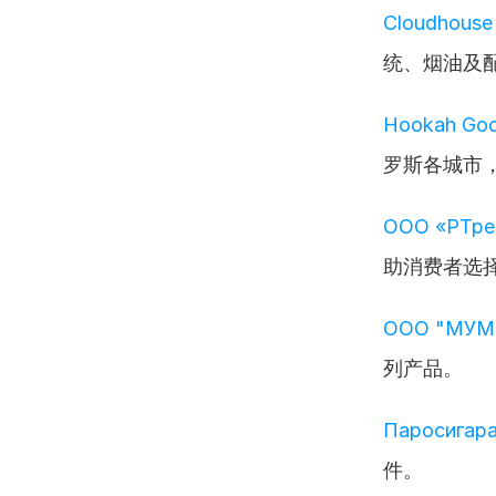
Cloudhouse
统、烟油及
Hookah Go
罗斯各城市
ООО «РТре
助消费者选
ООО "МУМТ
列产品。
Паросигар
件。