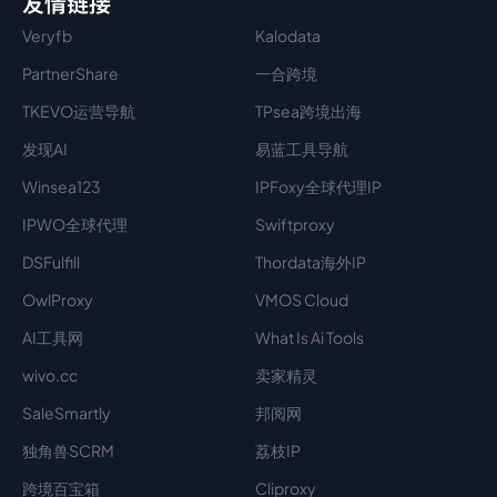
友情链接
Veryfb
Kalodata
PartnerShare
一合跨境
TKEVO运营导航
TPsea跨境出海
发现AI
易蓝工具导航
Winsea123
IPFoxy全球代理IP
IPWO全球代理
Swiftproxy
DSFulfill
Thordata海外IP
OwlProxy
VMOS Cloud
AI工具网
What Is Ai Tools
wivo.cc
卖家精灵
SaleSmartly
邦阅网
独角兽SCRM
荔枝IP
跨境百宝箱
Cliproxy