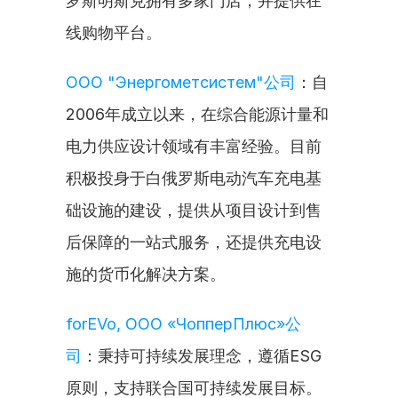
罗斯明斯克拥有多家门店，并提供在
线购物平台。
ООО "Энергометсистем"公司
：自
2006年成立以来，在综合能源计量和
电力供应设计领域有丰富经验。目前
积极投身于白俄罗斯电动汽车充电基
础设施的建设，提供从项目设计到售
后保障的一站式服务，还提供充电设
施的货币化解决方案。
forEVo, ООО «ЧопперПлюс»公
司
：秉持可持续发展理念，遵循ESG
原则，支持联合国可持续发展目标。