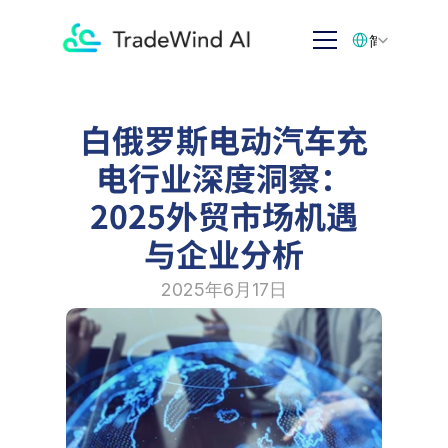
Select Language
简体中文
白俄罗斯电动汽车充
电行业深度洞察：
2025外贸市场机遇
与企业分析
2025年6月17日