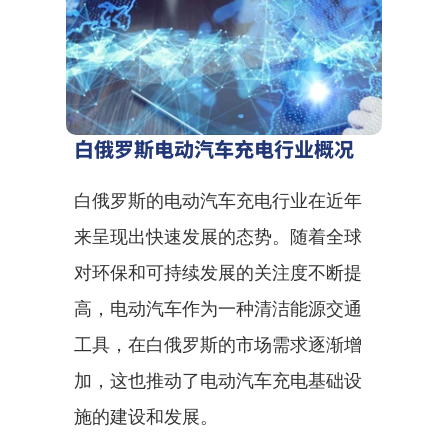
白俄罗斯电动汽车充电行业概况
白俄罗斯的电动汽车充电行业在近年
来呈现出快速发展的态势。随着全球
对环保和可持续发展的关注度不断提
高，电动汽车作为一种清洁能源交通
工具，在白俄罗斯的市场需求逐渐增
加，这也推动了电动汽车充电基础设
施的建设和发展。