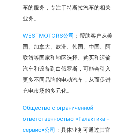
车的服务，专注于特斯拉汽车的相关
业务。
WESTMOTORS公司
：帮助客户从美
国、加拿大、欧洲、韩国、中国、阿
联酋等国家和地区选择、购买和运输
汽车和设备到白俄罗斯，可能会引入
更多不同品牌的电动汽车，从而促进
充电市场的多元化。
Общество с ограниченной 
ответственностью «Галактика - 
сервис»公司
：具体业务可通过其官