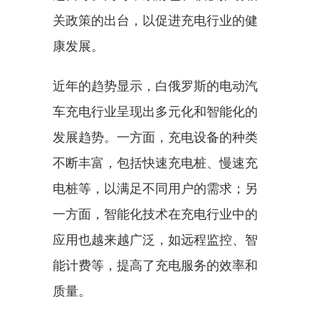
关政策的出台，以促进充电行业的健
康发展。
近年的趋势显示，白俄罗斯的电动汽
车充电行业呈现出多元化和智能化的
发展趋势。一方面，充电设备的种类
不断丰富，包括快速充电桩、慢速充
电桩等，以满足不同用户的需求；另
一方面，智能化技术在充电行业中的
应用也越来越广泛，如远程监控、智
能计费等，提高了充电服务的效率和
质量。