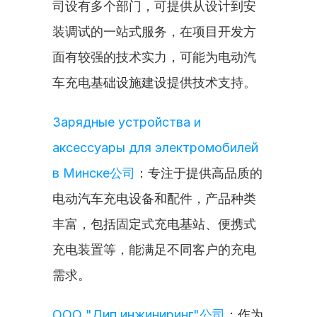
司设有多个部门，可提供从设计到安
装调试的一站式服务，在项目开发方
面有较强的技术实力，可能为电动汽
车充电基础设施建设提供技术支持。
Зарядные устройства и 
аксессуары для электромобилей 
в Минске公司
：专注于提供高品质的
电动汽车充电设备和配件，产品种类
丰富，包括固定式充电基站、便携式
充电装置等，能满足不同客户的充电
需求。
ООО "Дип инжиниринг"公司
：作为