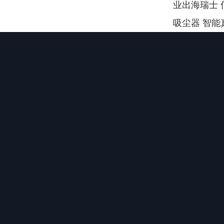
业出海瑞士 
吸尘器 智