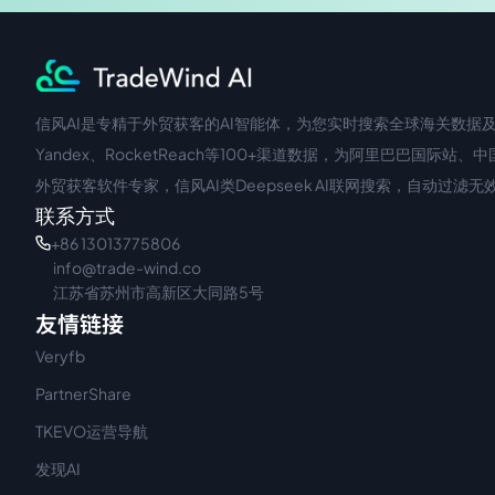
信风AI是专精于外贸获客的AI智能体，为您实时搜索全球海关数据及企
中文入口
外语入口
Yandex、RocketReach等100+渠道数据，为阿里巴巴
外贸获客软件专家，信风AI类Deepseek AI联网搜索，自动过
联系方式
+86 13013775806
info@trade-wind.co
江苏省苏州市高新区大同路5号
友情链接
Veryfb
PartnerShare
TKEVO运营导航
发现AI