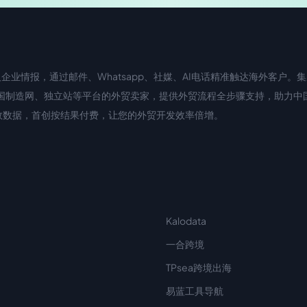
业情报，通过邮件、Whatsapp、社媒、AI电话精准触达海外客户。集成
国际站、中国制造网、独立站等平台的外贸卖家，提供外贸流程全步骤支持，助力
滤无效数据，首创按结果付费，让您的外贸开发效率倍增。
Kalodata
一合跨境
TPsea跨境出海
易蓝工具导航