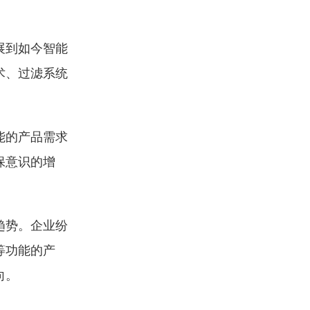
。
展到如今智能
术、过滤系统
能的产品需求
保意识的增
趋势。企业纷
等功能的产
向。