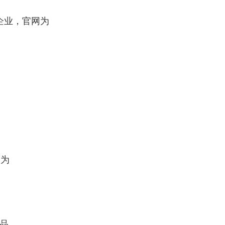
：是一家国际知名的制药企业，官网为 
。
：在制药行业具有一定的知名度，官网为 
药品。