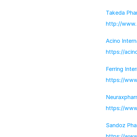
Takeda Phar
http://www
Acino Intern
https://acin
Ferring Inte
https://www
Neuraxphar
https://ww
Sandoz Pha
https://www