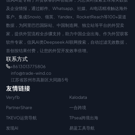
中文入口
外语入口
及企业情报，通过邮件、Whatsapp、社媒、AI电话精准触达海外
客户。集成Snovio、领英、Yandex、RocketReach等100+渠道
数据，为阿里巴巴国际站、中国制造网、独立站等平台的外贸卖
家，提供外贸流程全步骤支持，助力中国企业出海。作为外贸获客
软件专家，信风AI类Deepseek AI联网搜索，自动过滤无效数据，
首创按结果付费，让您的外贸开发效率倍增。
联系方式
+86 13013775806
info@trade-wind.co
江苏省苏州市高新区大同路5号
友情链接
Veryfb
Kalodata
PartnerShare
一合跨境
TKEVO运营导航
TPsea跨境出海
发现AI
易蓝工具导航