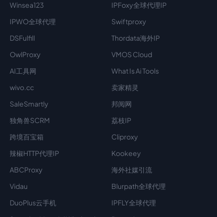
Winsea123
IPFoxy全球代理IP
IPWO全球代理
Swiftproxy
DSFulfill
Thordata海外IP
OwlProxy
VMOS Cloud
AI工具网
What Is Ai Tools
wivo.cc
卖家精灵
SaleSmartly
邦阅网
独角兽SCRM
荔枝IP
跨境百宝箱
Cliproxy
辣椒HTTP代理IP
Kookeey
ABCProxy
海外社媒引流
Vidau
Blurpath全球代理
DuoPlus云手机
IPFLY全球代理