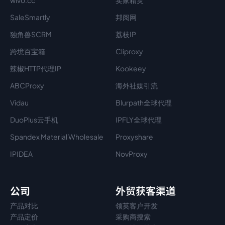
wivo.cc
卖家精灵
SaleSmartly
邦阅网
独角兽SCRM
荔枝IP
跨境百宝箱
Cliproxy
辣椒HTTP代理IP
Kookeey
ABCProxy
海外社媒引流
Vidau
Blurpath全球代理
DuoPlus云手机
IPFLY全球代理
Spandex Material Wholesale​
Proxyshare
IPIDEA
NovProxy
公司
外贸获客渠道
产品对比
领英客户开发
产品定价
采购商搜索