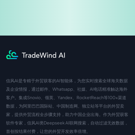
信风AI是专精于外贸获客的AI智能体，为您实时搜索全球海关数据
中文入口
外语入口
及企业情报，通过邮件、Whatsapp、社媒、AI电话精准触达海外
客户。集成Snovio、领英、Yandex、RocketReach等100+渠道
数据，为阿里巴巴国际站、中国制造网、独立站等平台的外贸卖
家，提供外贸流程全步骤支持，助力中国企业出海。作为外贸获客
软件专家，信风AI类Deepseek AI联网搜索，自动过滤无效数据，
首创按结果付费，让您的外贸开发效率倍增。