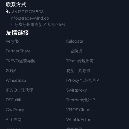
联系方式
+86 13013775806
info@trade-wind.co
江苏省苏州市高新区大同路5号
友情链接
Veryfb
Kalodata
PartnerShare
一合跨境
TKEVO运营导航
TPsea跨境出海
发现AI
易蓝工具导航
Winsea123
IPFoxy全球代理IP
IPWO全球代理
Swiftproxy
DSFulfill
Thordata海外IP
OwlProxy
VMOS Cloud
AI工具网
What Is Ai Tools