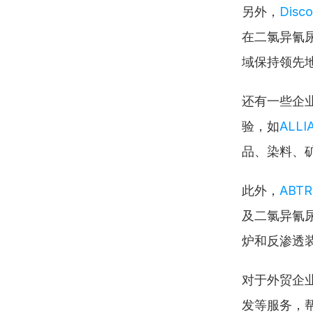
另外，
Disco
在二氯异氰
域保持领先
还有一些企
验，如
ALLI
品、染料、
此外，
ABTR
及二氯异氰
炉和反渗透
对于外贸企
发等服务，