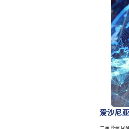
爱沙尼
二氯异氰尿