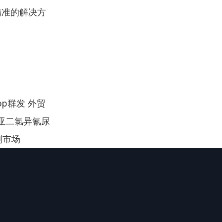
精准的解决方
pp群发 外贸
尼亚二氯异氰尿
剂市场