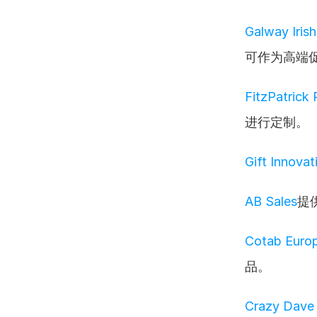
Galway Irish
可作为高端
FitzPatrick
进行定制。
Gift Innovat
AB Sales
提
Cotab Euro
品。
Crazy Dave