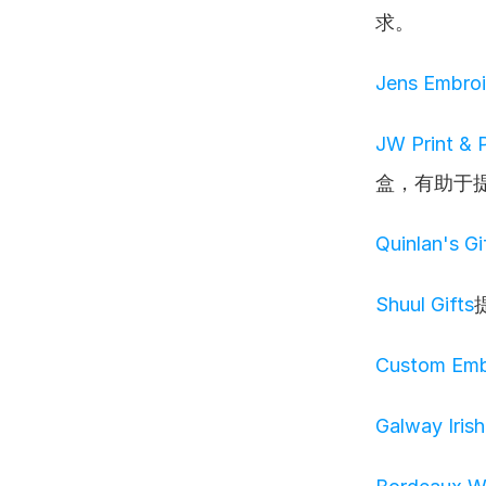
求。
Jens Embroi
JW Print & 
盒，有助于
Quinlan's Gi
Shuul Gifts
Custom Emb
Galway Irish