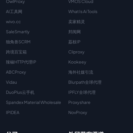
OwlProxy
VMOS Cloud
AI工具网
What Is Ai Tools
wivo.cc
卖家精灵
SaleSmartly
邦阅网
独角兽SCRM
荔枝IP
跨境百宝箱
Cliproxy
辣椒HTTP代理IP
Kookeey
ABCProxy
海外社媒引流
Vidau
Blurpath全球代理
DuoPlus云手机
IPFLY全球代理
Spandex Material Wholesale​
Proxyshare
IPIDEA
NovProxy