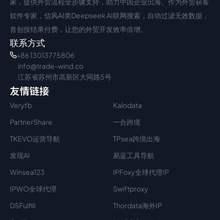
家，提供外贸流程全步骤支持，助力中国企业出海。作为外贸获客
软件专家，信风AI类Deepseek AI联网搜索，自动过滤无效数据，
首创按结果付费，让您的外贸开发效率倍增。
联系方式
+86 13013775806
info@trade-wind.co
江苏省苏州市高新区大同路5号
友情链接
Veryfb
Kalodata
PartnerShare
一合跨境
TKEVO运营导航
TPsea跨境出海
发现AI
易蓝工具导航
Winsea123
IPFoxy全球代理IP
IPWO全球代理
Swiftproxy
DSFulfill
Thordata海外IP