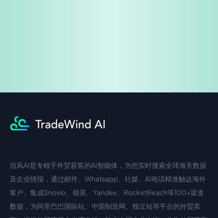
企业咨询
信风AI是专精于外贸获客的AI智能体，为您实时搜索全球海关数据
中文入口
外语入口
及企业情报，通过邮件、Whatsapp、社媒、AI电话精准触达海外
客户。集成Snovio、领英、Yandex、RocketReach等100+渠道
数据，为阿里巴巴国际站、中国制造网、独立站等平台的外贸卖