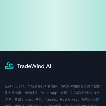
免费试用
企业咨询
信风AI是专精于外贸获客的AI智能体，为您实时搜索全球海关数据
中文入口
外语入口
及企业情报，通过邮件、Whatsapp、社媒、AI电话精准触达海外
客户。集成Snovio、领英、Yandex、RocketReach等100+渠道
数据，为阿里巴巴国际站、中国制造网、独立站等平台的外贸卖