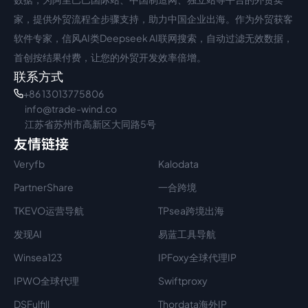
家，提供外贸流程全步骤支持，助力中国企业出海。作为外贸获客
软件专家，信风AI类Deepseek AI联网搜索，自动过滤无效数据，
首创按结果付费，让您的外贸开发效率倍增。
联系方式
+86 13013775806
info@trade-wind.co
江苏省苏州市高新区大同路5号
友情链接
Veryfb
Kalodata
PartnerShare
一合跨境
TKEVO运营导航
TPsea跨境出海
发现AI
易蓝工具导航
Winsea123
IPFoxy全球代理IP
IPWO全球代理
Swiftproxy
DSFulfill
Thordata海外IP