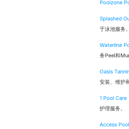
Poolzone P
Splashed Ou
于泳池服务
Waterline P
务Peel和Mu
Oasis Tanni
安装、维护
1 Pool Care
护理服务。
Access Poo