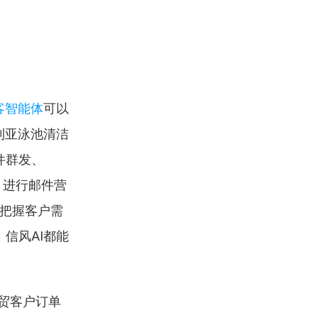
客智能体
可以
利亚泳池清洁
件群发、
，进行邮件营
准把握客户需
信风AI都能
外贸客户订单