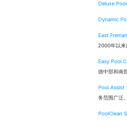
Deluxe Pool
Dynamic Poo
East Freman
2000年以
Easy Pool C
德中部和南
Pool Assist
务范围广泛
PoolClean S