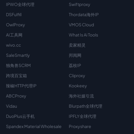
IPWO全球代理
Swiftproxy
DSFulfill
Thordata海外IP
OwlProxy
VMOS Cloud
AI工具网
What Is Ai Tools
wivo.cc
卖家精灵
SaleSmartly
邦阅网
独角兽SCRM
荔枝IP
跨境百宝箱
Cliproxy
辣椒HTTP代理IP
Kookeey
ABCProxy
海外社媒引流
Vidau
Blurpath全球代理
DuoPlus云手机
IPFLY全球代理
Spandex Material Wholesale​
Proxyshare