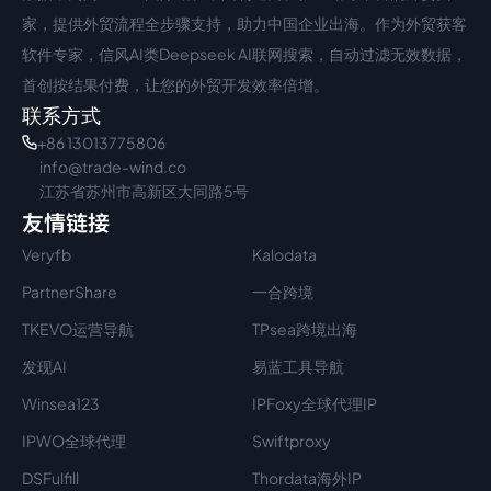
家，提供外贸流程全步骤支持，助力中国企业出海。作为外贸获客
软件专家，信风AI类Deepseek AI联网搜索，自动过滤无效数据，
首创按结果付费，让您的外贸开发效率倍增。
联系方式
+86 13013775806
info@trade-wind.co
江苏省苏州市高新区大同路5号
友情链接
Veryfb
Kalodata
PartnerShare
一合跨境
TKEVO运营导航
TPsea跨境出海
发现AI
易蓝工具导航
Winsea123
IPFoxy全球代理IP
IPWO全球代理
Swiftproxy
DSFulfill
Thordata海外IP