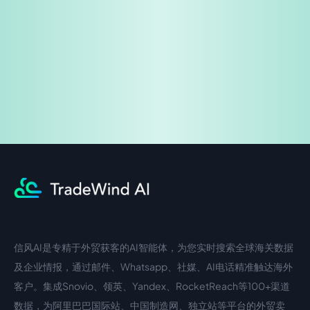
免费试用
企业咨询
信风AI是专精于外贸获客的AI智能体，为您实时搜索全球海关数据
中文入口
外语入口
及企业情报，通过邮件、Whatsapp、社媒、AI电话精准触达海外
客户。集成Snovio、领英、Yandex、RocketReach等100+渠道
数据，为阿里巴巴国际站、中国制造网、独立站等平台的外贸卖