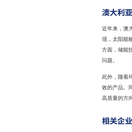
澳大利
近年来，澳
现，太阳能
方面，储能
问题。
此外，随着
效的产品。
高质量的方
相关企