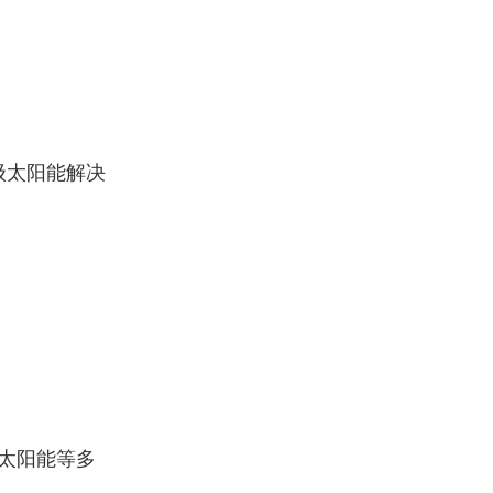
级太阳能解决
太阳能等多