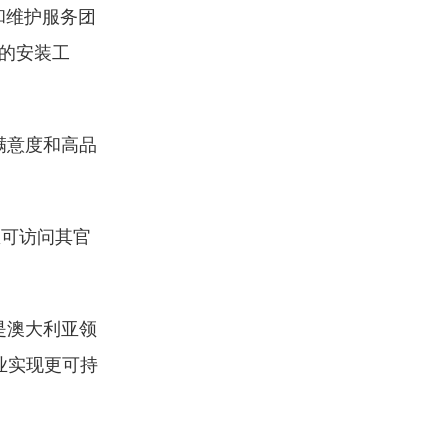
和维护服务团
统的安装工
满意度和高品
息可访问其官
 是澳大利亚领
业实现更可持