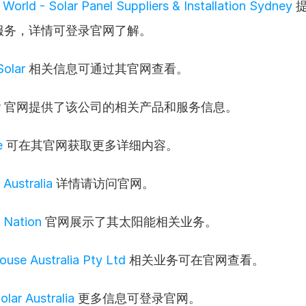
 World - Solar Panel Suppliers & Installation Sydney
 
服务，详情可登录官网了解。
Solar
 相关信息可通过其官网查看。
r
 官网提供了该公司的相关产品和服务信息。
e
 可在其官网获取更多详细内容。
 Australia
 详情请访问官网。
 Nation
 官网展示了其太阳能相关业务。
ouse Australia Pty Ltd
 相关业务可在官网查看。
lar Australia
 更多信息可登录官网。