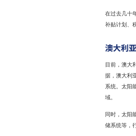
在过去几十
补贴计划、
澳大利
目前，澳大
据，澳大利
系统。太阳
域。
同时，太阳
储系统等，