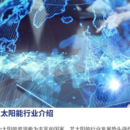
亚太阳能行业介绍
为太阳能资源极为丰富的国家，其太阳能行业发展势头强