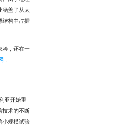
业涵盖了从太
源结构中占据
依赖，还在一
网
 。
大利亚开始重
着技术的不断
的小规模试验