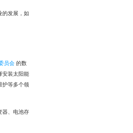
业的发展，如
委员会
 的数
择安装太阳能
维护等多个领
变器、电池存