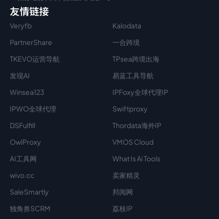
友情链接
Veryfb
Kalodata
PartnerShare
一合跨境
TKEVO运营导航
TPsea跨境出海
发现AI
易蓝工具导航
Winsea123
IPFoxy全球代理IP
IPWO全球代理
Swiftproxy
DSFulfill
Thordata海外IP
OwlProxy
VMOS Cloud
AI工具网
What Is Ai Tools
wivo.cc
卖家精灵
SaleSmartly
邦阅网
独角兽SCRM
荔枝IP