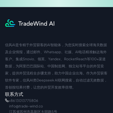
信风AI是专精于外贸获客的AI智能体，为您实时搜索全球海关数据
中文入口
外语入口
及企业情报，通过邮件、Whatsapp、社媒、AI电话精准触达海外
客户。集成Snovio、领英、Yandex、RocketReach等100+渠道
数据，为阿里巴巴国际站、中国制造网、独立站等平台的外贸卖
家，提供外贸流程全步骤支持，助力中国企业出海。作为外贸获客
软件专家，信风AI类Deepseek AI联网搜索，自动过滤无效数据，
首创按结果付费，让您的外贸开发效率倍增。
联系方式
+86 13013775806
info@trade-wind.co
江苏省苏州市高新区大同路5号