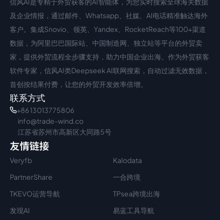
信风AI是专精于外贸获客的AI智能体，为您实时搜索全球海关数据
中文入口
外语入口
及企业情报，通过邮件、Whatsapp、社媒、AI电话精准触达海外
客户。集成Snovio、领英、Yandex、RocketReach等100+渠道
数据，为阿里巴巴国际站、中国制造网、独立站等平台的外贸卖
家，提供外贸流程全步骤支持，助力中国企业出海。作为外贸获客
软件专家，信风AI类Deepseek AI联网搜索，自动过滤无效数据，
首创按结果付费，让您的外贸开发效率倍增。
联系方式
+86 13013775806
info@trade-wind.co
江苏省苏州市高新区大同路5号
友情链接
Veryfb
Kalodata
PartnerShare
一合跨境
TKEVO运营导航
TPsea跨境出海
发现AI
易蓝工具导航