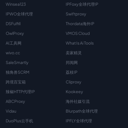
Winsea123
IPFoxy全球代理IP
IPWO全球代理
Swiftproxy
DSFulfill
Thordata海外IP
OwlProxy
VMOS Cloud
AI工具网
What Is Ai Tools
wivo.cc
卖家精灵
SaleSmartly
邦阅网
独角兽SCRM
荔枝IP
跨境百宝箱
Cliproxy
辣椒HTTP代理IP
Kookeey
ABCProxy
海外社媒引流
Vidau
Blurpath全球代理
DuoPlus云手机
IPFLY全球代理