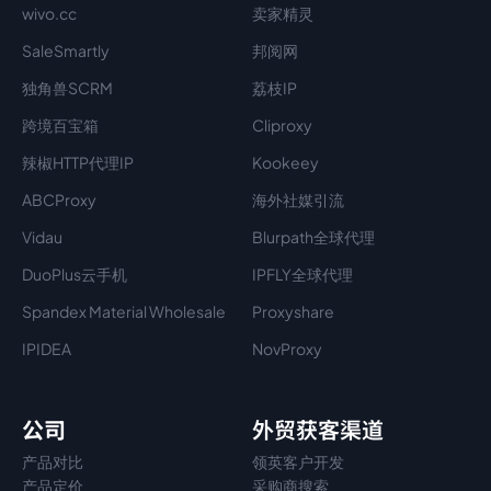
wivo.cc
卖家精灵
SaleSmartly
邦阅网
独角兽SCRM
荔枝IP
跨境百宝箱
Cliproxy
辣椒HTTP代理IP
Kookeey
ABCProxy
海外社媒引流
Vidau
Blurpath全球代理
DuoPlus云手机
IPFLY全球代理
Spandex Material Wholesale​
Proxyshare
IPIDEA
NovProxy
公司
外贸获客渠道
产品对比
领英客户开发
产品定价
采购商搜索