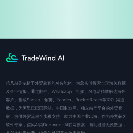
信风AI是专精于外贸获客的AI智能体，为您实时搜索全球海关数据
中文入口
外语入口
及企业情报，通过邮件、Whatsapp、社媒、AI电话精准触达海外
客户。集成Snovio、领英、Yandex、RocketReach等100+渠道
数据，为阿里巴巴国际站、中国制造网、独立站等平台的外贸卖
家，提供外贸流程全步骤支持，助力中国企业出海。作为外贸获客
软件专家，信风AI类Deepseek AI联网搜索，自动过滤无效数据，
首创按结果付费，让您的外贸开发效率倍增。