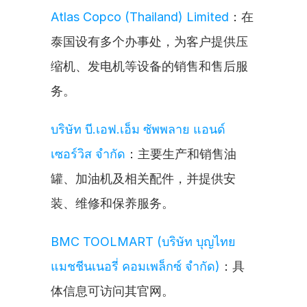
Atlas Copco (Thailand) Limited
：在
泰国设有多个办事处，为客户提供压
缩机、发电机等设备的销售和售后服
务。
บริษัท บี.เอฟ.เอ็ม ซัพพลาย แอนด์ 
เซอร์วิส จำกัด
：主要生产和销售油
罐、加油机及相关配件，并提供安
装、维修和保养服务。
BMC TOOLMART (บริษัท บุญไทย
แมชชีนเนอรี่ คอมเพล็กซ์ จำกัด)
：具
体信息可访问其官网。