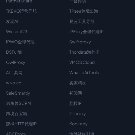
PartnerShare
一合跨境
TKEVO运营导航
TPsea跨境出海
发现AI
易蓝工具导航
Winsea123
IPFoxy全球代理IP
IPWO全球代理
Swiftproxy
DSFulfill
Thordata海外IP
OwlProxy
VMOS Cloud
AI工具网
What Is Ai Tools
wivo.cc
卖家精灵
SaleSmartly
邦阅网
独角兽SCRM
荔枝IP
跨境百宝箱
Cliproxy
辣椒HTTP代理IP
Kookeey
ABCProxy
海外社媒引流