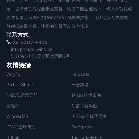
家，提供外贸流程全步骤支持，助力中国企业出海。作为外贸获客
软件专家，信风AI类Deepseek AI联网搜索，自动过滤无效数据，
首创按结果付费，让您的外贸开发效率倍增。
联系方式
+86 13013775806
info@trade-wind.co
江苏省苏州市高新区大同路5号
友情链接
Veryfb
Kalodata
PartnerShare
一合跨境
TKEVO运营导航
TPsea跨境出海
发现AI
易蓝工具导航
Winsea123
IPFoxy全球代理IP
IPWO全球代理
Swiftproxy
DSFulfill
Thordata海外IP