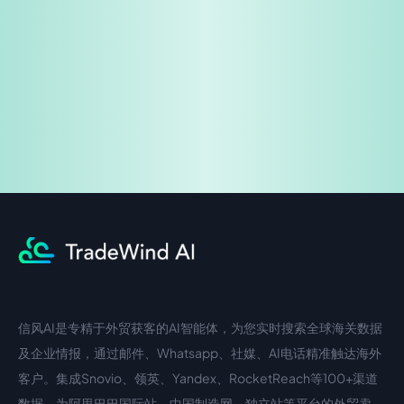
免费试用
企业咨询
信风AI是专精于外贸获客的AI智能体，为您实时搜索全球海关数据
中文入口
外语入口
及企业情报，通过邮件、Whatsapp、社媒、AI电话精准触达海外
客户。集成Snovio、领英、Yandex、RocketReach等100+渠道
数据，为阿里巴巴国际站、中国制造网、独立站等平台的外贸卖