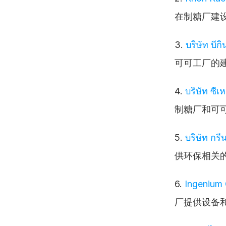
在制糖厂建
3. 
บริษัท บีก
可可工厂的
4. 
บริษัท ซีเ
制糖厂和可
5. 
บริษัท กร
供环保相关
6. 
Ingenium 
厂提供设备