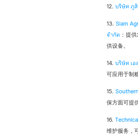
12. 
บริษัท ภู
13. 
Siam Agr
จำกัด
：提供
供设备。
14. 
บริษัท เอ
可应用于制
15. 
Southern
保方面可提
16. 
Technica
维护服务，