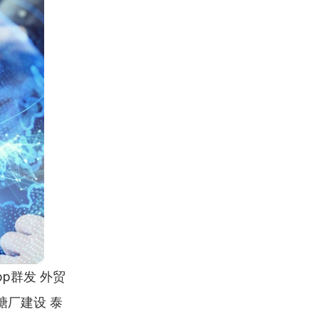
pp群发 外贸
制糖厂建设 泰