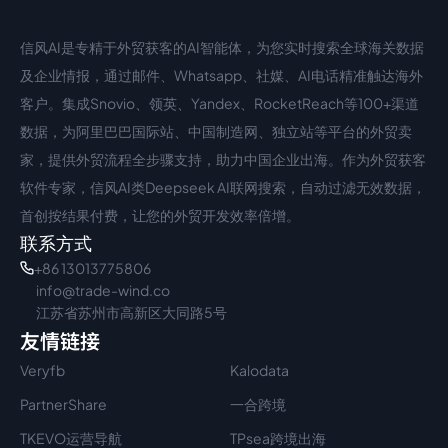
信风AI是专精于外贸获客的AI智能体，为您实时搜索全球海关数据
中文入口
外语入口
及企业情报，通过邮件、Whatsapp、社媒、AI电话精准触达海外
客户。集成Snovio、领英、Yandex、RocketReach等100+渠道
数据，为阿里巴巴国际站、中国制造网、独立站等平台的外贸卖
家，提供外贸流程全步骤支持，助力中国企业出海。作为外贸获客
软件专家，信风AI类Deepseek AI联网搜索，自动过滤无效数据，
首创按结果付费，让您的外贸开发效率倍增。
联系方式
+86 13013775806
info@trade-wind.co
江苏省苏州市高新区大同路5号
友情链接
Veryfb
Kalodata
PartnerShare
一合跨境
TKEVO运营导航
TPsea跨境出海