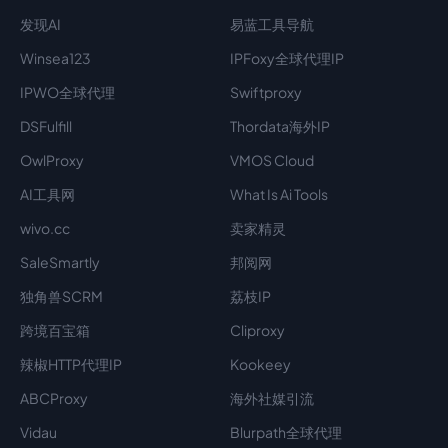
发现AI
易蓝工具导航
Winsea123
IPFoxy全球代理IP
IPWO全球代理
Swiftproxy
DSFulfill
Thordata海外IP
OwlProxy
VMOS Cloud
AI工具网
What Is Ai Tools
wivo.cc
卖家精灵
SaleSmartly
邦阅网
独角兽SCRM
荔枝IP
跨境百宝箱
Cliproxy
辣椒HTTP代理IP
Kookeey
ABCProxy
海外社媒引流
Vidau
Blurpath全球代理