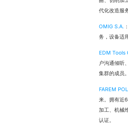
曲、切削加
代化改造服
OMIG S.A.
务，设备适
EDM Tools G
户沟通倾听、
集群的成员
FAREM PO
来。拥有近
加工、机械维修
认证。