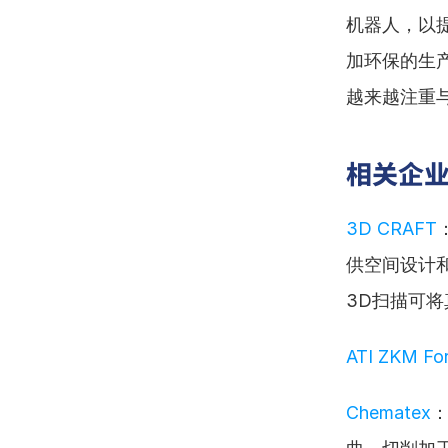
机器人，以
加环保的生
越来越注重
相关企
3D CRAFT
供空间设计
3D扫描可
ATI ZKM For
Chematex
：