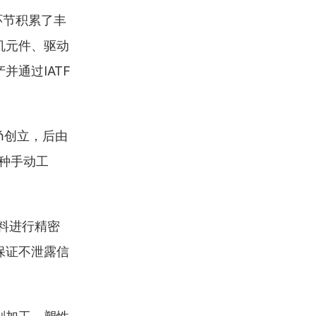
环节积累了丰
机元件、驱动
过IATF 
oń创立，后由
十种手动工
材料进行精密
保证不泄露信