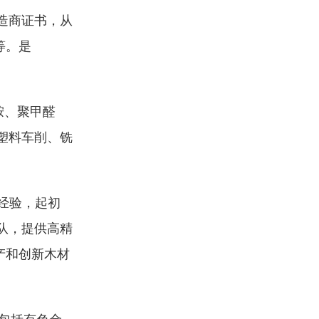
制造商证书，从
等。是
胺、聚甲醛
塑料车削、铣
年经验，起初
队，提供高精
产和创新木材