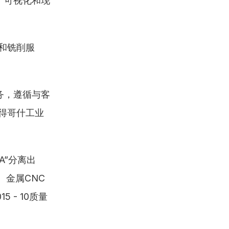
、可视化和现
。
和铣削服
务，遵循与客
比得哥什工业
TA”分离出
、金属CNC
 - 10质量