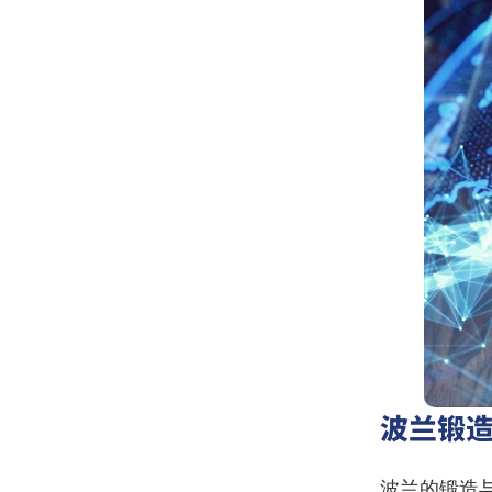
波兰锻
波兰的锻造