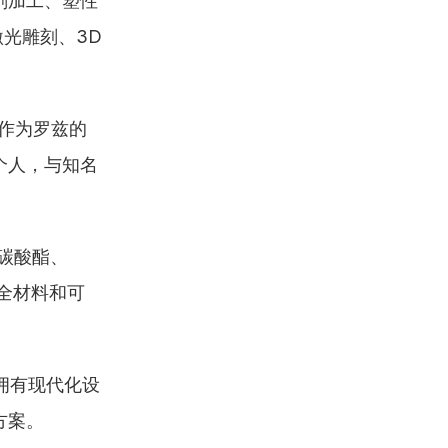
削加工、塑性
激光雕刻、3D
，作为罗兹的
个人，与知名
碳酸酯、
全材料和可
拥有现代化设
方案。