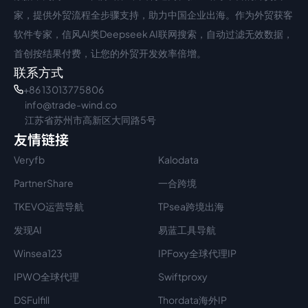
家，提供外贸流程全步骤支持，助力中国企业出海。作为外贸获客
软件专家，信风AI类Deepseek AI联网搜索，自动过滤无效数据，
首创按结果付费，让您的外贸开发效率倍增。
联系方式
+86 13013775806
info@trade-wind.co
江苏省苏州市高新区大同路5号
友情链接
Veryfb
Kalodata
PartnerShare
一合跨境
TKEVO运营导航
TPsea跨境出海
发现AI
易蓝工具导航
Winsea123
IPFoxy全球代理IP
IPWO全球代理
Swiftproxy
DSFulfill
Thordata海外IP