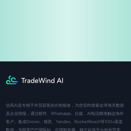
免费试用
企业咨询
信风AI是专精于外贸获客的AI智能体，为您实时搜索全球海关数据
中文入口
外语入口
及企业情报，通过邮件、Whatsapp、社媒、AI电话精准触达海外
客户。集成Snovio、领英、Yandex、RocketReach等100+渠道
数据，为阿里巴巴国际站、中国制造网、独立站等平台的外贸卖