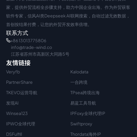
家，提供外贸流程全步骤支持，助力中国企业出海。作为外贸获客
软件专家，信风AI类Deepseek AI联网搜索，自动过滤无效数据，
首创按结果付费，让您的外贸开发效率倍增。
联系方式
+86 13013775806
info@trade-wind.co
江苏省苏州市高新区大同路5号
友情链接
Veryfb
Kalodata
PartnerShare
一合跨境
TKEVO运营导航
TPsea跨境出海
发现AI
易蓝工具导航
Winsea123
IPFoxy全球代理IP
IPWO全球代理
Swiftproxy
DSFulfill
Thordata海外IP