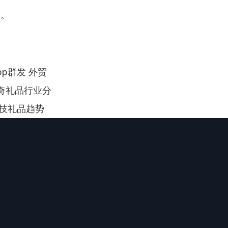
求。
pp群发 外贸
新奇礼品行业分
科技礼品趋势