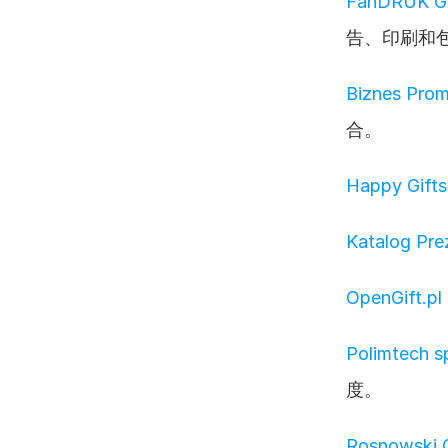
FanDRUK Gro
告、印刷和
Biznes Prom
合。
Happy Gifts 
Katalog Pr
OpenGift.pl
Polimtech sp
度。
Rosnowski Gi