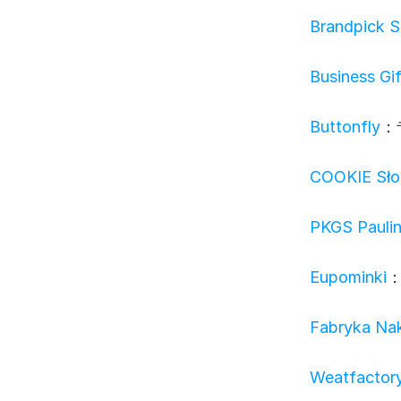
Brandpick Sp
Business Gif
Buttonfly
：
COOKIE Sło
PKGS Paulin
Eupominki
Fabryka Nak
Weatfactory