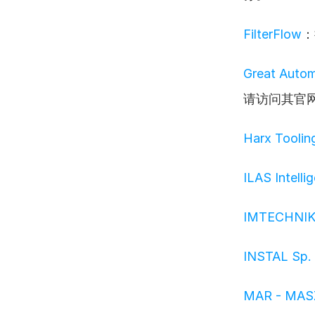
FilterFlow
：
Great Autom
请访问其官
Harx Tooling
ILAS Intellig
IMTECHNI
INSTAL Sp. 
MAR - MAS