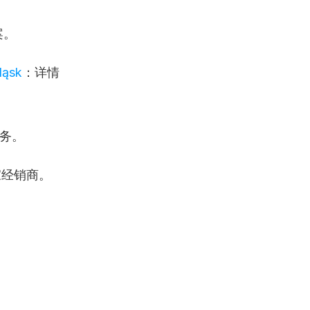
案。
ląsk
：详情
务。
家经销商。
。