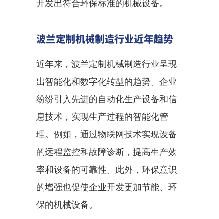
开发出符合环保标准的机械设备。
波兰定制机械制造行业近年趋势
近年来，波兰定制机械制造行业呈现
出智能化和数字化转型的趋势。企业
纷纷引入先进的自动化生产设备和信
息技术，实现生产过程的智能化管
理。例如，通过物联网技术实现设备
的远程监控和故障诊断，提高生产效
率和设备的可靠性。此外，环保意识
的增强也促使企业开发更加节能、环
保的机械设备。