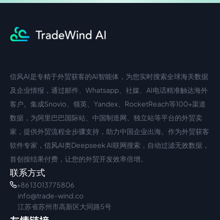
信风AI是专精于外贸获客的AI智能体，为您实时搜索全球海关数据
中文入口
外语入口
及企业情报，通过邮件、Whatsapp、社媒、AI电话精准触达海外
客户。集成Snovio、领英、Yandex、RocketReach等100+渠道
数据，为阿里巴巴国际站、中国制造网、独立站等平台的外贸卖
家，提供外贸流程全步骤支持，助力中国企业出海。作为外贸获客
软件专家，信风AI类Deepseek AI联网搜索，自动过滤无效数据，
首创按结果付费，让您的外贸开发效率倍增。
联系方式
+86 13013775806
info@trade-wind.co
江苏省苏州市高新区大同路5号