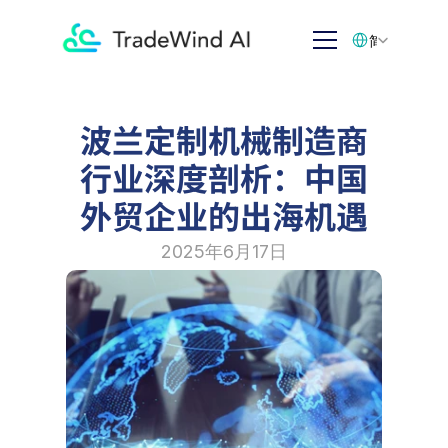
Select Language
简体中文
波兰定制机械制造商
行业深度剖析：中国
外贸企业的出海机遇
2025年6月17日