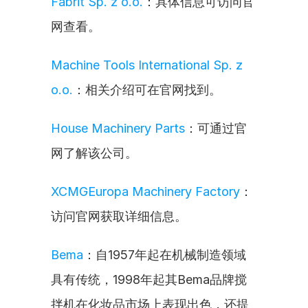
Fabrit Sp. z o.o.
：具体信息可访问官
网查看。
Machine Tools International Sp. z 
o.o.
：相关介绍可在官网找到。
House Machinery Parts
：可通过官
网了解该公司。
XCMGEuropa Machinery Factory
：
访问官网获取详细信息。
Bema
：自1957年起在机械制造领域
具有传统，1998年起其Bema品牌搅
拌机在化妆品市场上表现出色，还提