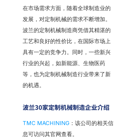
在市场需求方面，随着全球制造业的
发展，对定制机械的需求不断增加。
波兰的定制机械制造商凭借其精湛的
工艺和良好的性价比，在国际市场上
具有一定的竞争力。同时，一些新兴
行业的兴起，如新能源、生物医药
等，也为定制机械制造行业带来了新
的机遇。
波兰30家定制机械制造企业介绍
TMC MACHINING
：该公司的相关信
息可访问其官网查看。