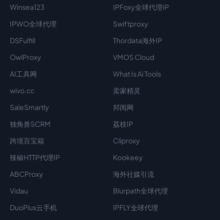
Winsea123
IPFoxy全球代理IP
IPWO全球代理
Swiftproxy
DSFulfill
Thordata海外IP
OwlProxy
VMOS Cloud
AI工具网
What Is Ai Tools
wivo.cc
卖家精灵
SaleSmartly
邦阅网
独角兽SCRM
荔枝IP
跨境百宝箱
Cliproxy
辣椒HTTP代理IP
Kookeey
ABCProxy
海外社媒引流
Vidau
Blurpath全球代理
DuoPlus云手机
IPFLY全球代理