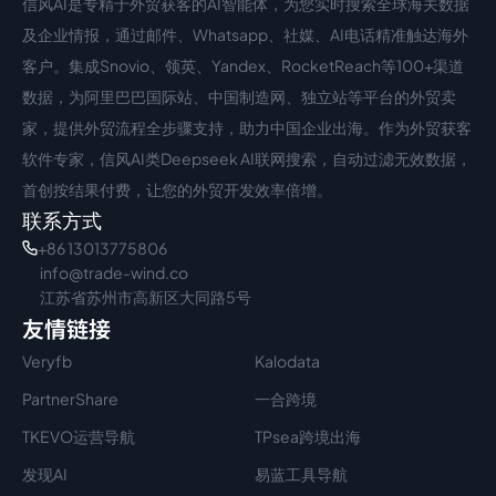
信风AI是专精于外贸获客的AI智能体，为您实时搜索全球海关数据
中文入口
外语入口
及企业情报，通过邮件、Whatsapp、社媒、AI电话精准触达海外
客户。集成Snovio、领英、Yandex、RocketReach等100+渠道
数据，为阿里巴巴国际站、中国制造网、独立站等平台的外贸卖
家，提供外贸流程全步骤支持，助力中国企业出海。作为外贸获客
软件专家，信风AI类Deepseek AI联网搜索，自动过滤无效数据，
首创按结果付费，让您的外贸开发效率倍增。
联系方式
+86 13013775806
info@trade-wind.co
江苏省苏州市高新区大同路5号
友情链接
Veryfb
Kalodata
PartnerShare
一合跨境
TKEVO运营导航
TPsea跨境出海
发现AI
易蓝工具导航