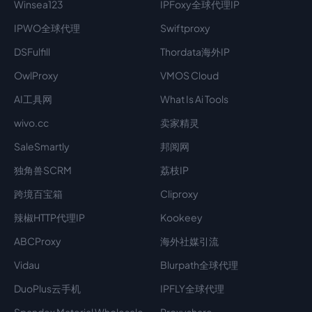
Winsea123
IPFoxy全球代理IP
IPWO全球代理
Swiftproxy
DSFulfill
Thordata海外IP
OwlProxy
VMOS Cloud
AI工具网
What Is Ai Tools
wivo.cc
卖家精灵
SaleSmartly
邦阅网
独角兽SCRM
荔枝IP
跨境百宝箱
Cliproxy
辣椒HTTP代理IP
Kookeey
ABCProxy
海外社媒引流
Vidau
Blurpath全球代理
DuoPlus云手机
IPFLY全球代理