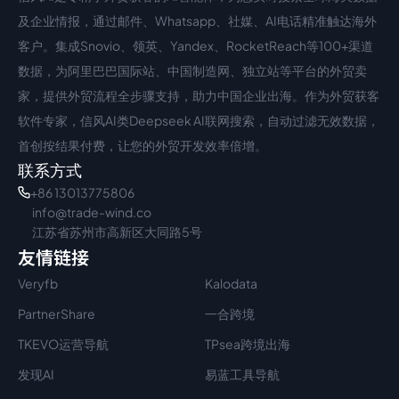
中文入口
外语入口
及企业情报，通过邮件、Whatsapp、社媒、AI电话精准触达海外
客户。集成Snovio、领英、Yandex、RocketReach等100+渠道
数据，为阿里巴巴国际站、中国制造网、独立站等平台的外贸卖
家，提供外贸流程全步骤支持，助力中国企业出海。作为外贸获客
软件专家，信风AI类Deepseek AI联网搜索，自动过滤无效数据，
首创按结果付费，让您的外贸开发效率倍增。
联系方式
+86 13013775806
info@trade-wind.co
江苏省苏州市高新区大同路5号
友情链接
Veryfb
Kalodata
PartnerShare
一合跨境
TKEVO运营导航
TPsea跨境出海
发现AI
易蓝工具导航