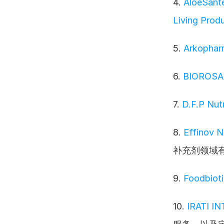
4. 
AloeSante
Living Prod
5. 
Arkophar
6. 
BIOROS
7. 
D.F.P Nut
8. 
Effinov N
补充剂领域
9. 
Foodbioti
10. 
IRATI I