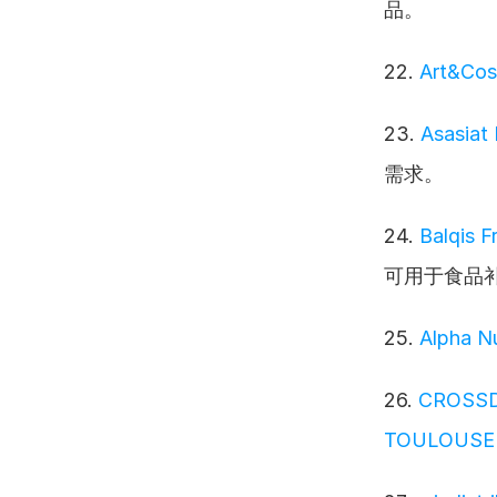
品。
22. 
Art&Cos
23. 
Asasiat
需求。
24. 
Balqis F
可用于食品
25. 
Alpha Nu
26. 
CROSSD
TOULOUSE