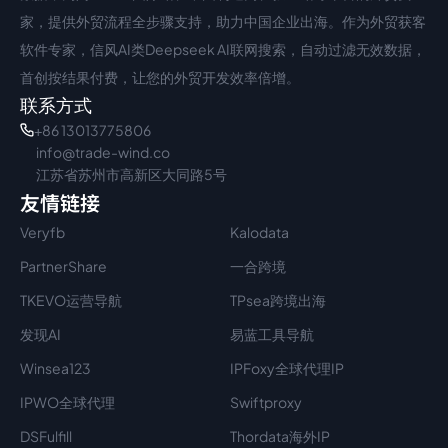
家，提供外贸流程全步骤支持，助力中国企业出海。作为外贸获客
软件专家，信风AI类Deepseek AI联网搜索，自动过滤无效数据，
首创按结果付费，让您的外贸开发效率倍增。
联系方式
+86 13013775806
info@trade-wind.co
江苏省苏州市高新区大同路5号
友情链接
Veryfb
Kalodata
PartnerShare
一合跨境
TKEVO运营导航
TPsea跨境出海
发现AI
易蓝工具导航
Winsea123
IPFoxy全球代理IP
IPWO全球代理
Swiftproxy
DSFulfill
Thordata海外IP