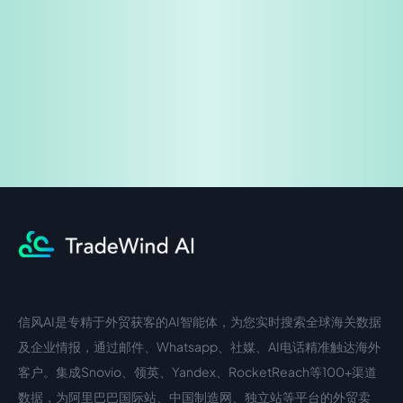
免费试用
企业咨询
信风AI是专精于外贸获客的AI智能体，为您实时搜索全球海关数据
中文入口
外语入口
及企业情报，通过邮件、Whatsapp、社媒、AI电话精准触达海外
客户。集成Snovio、领英、Yandex、RocketReach等100+渠道
数据，为阿里巴巴国际站、中国制造网、独立站等平台的外贸卖