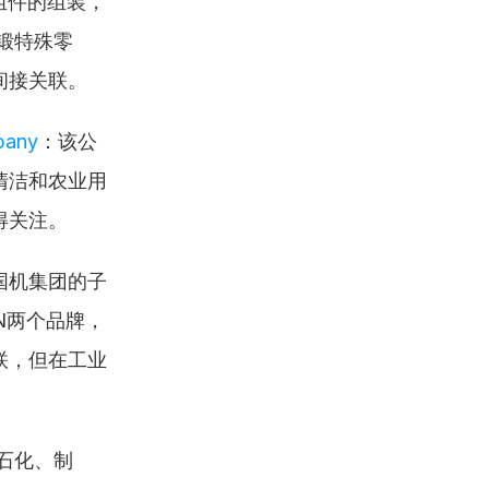
组件的组装，
冷锻特殊零
间接关联。
pany
：该公
清洁和农业用
得关注。
国机集团的子
IN两个品牌，
联，但在工业
石化、制