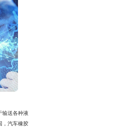
于输送各种液
国，汽车橡胶