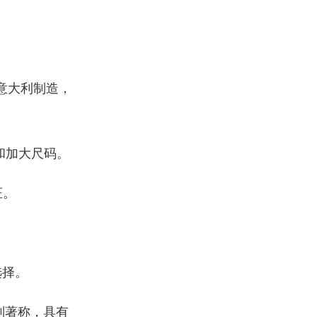
意大利制造，
和加大尺码。
证。
选择。
列著称，具有