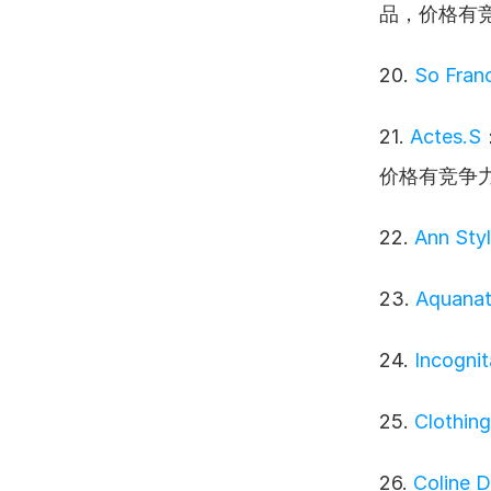
品，价格有
20. 
So Franc
21. 
Actes.S
价格有竞争
22. 
Ann Styl
23. 
Aquanat
24. 
Incognit
25. 
Clothin
26. 
Coline D