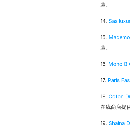
装。
14. 
Sas luxu
15. 
Mademois
装。
16. 
Mono B 
17. 
Paris Fa
18. 
Coton D
在线商店提
19. 
Shaina D