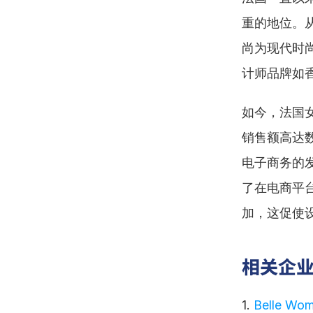
重的地位。
尚为现代时
计师品牌如
如今，法国
销售额高达
电子商务的
了在电商平
加，这促使
相关企
1. 
Belle Wom