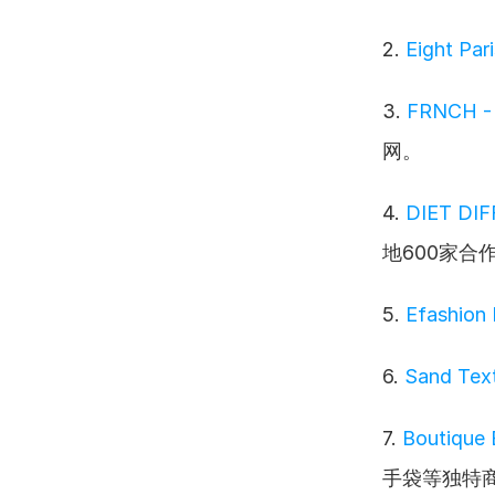
2. 
Eight Pari
3. 
FRNCH - 
网。
4. 
DIET DI
地600家
5. 
Efashion 
6. 
Sand Text
7. 
Boutique 
手袋等独特